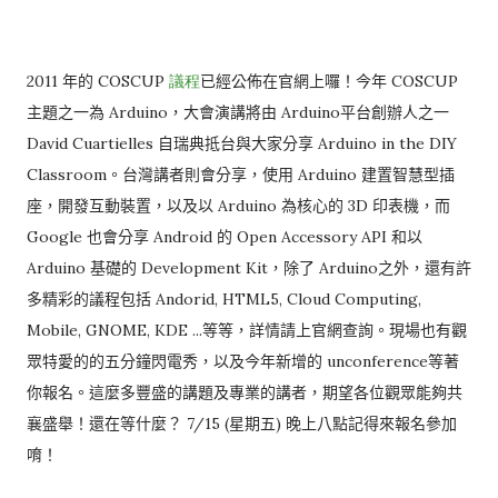
年的
議程
已經公佈在官網上囉！今年
2011
COSCUP
COSCUP
主題之一為
，大會演講將由
平台創辦人之一
Arduino
Arduino
自瑞典抵台與大家分享
David Cuartielles
Arduino in the DIY
。台灣講者則會分享，使用
建置智慧型插
Classroom
Arduino
座，開發互動裝置，以及以
為核心的
印表機，而
Arduino
3D
也會分享
的
和以
Google
Android
Open Accessory API
基礎的
，除了
之外，還有許
Arduino
Development Kit
Arduino
多精彩的議程包括
Andorid, HTML5, Cloud Computing,
等等，詳情請上官網查詢。現場也有觀
Mobile,
GNOME, KDE ...
眾特愛的的五分鐘閃電秀，以及今年新增的
等著
unconference
你報名。這麼多豐盛的講題及專業的講者，期望各位觀眾能夠共
襄盛舉！還在等什麼？
星期五
晚上八點記得來報名參加
7/15 (
)
唷！