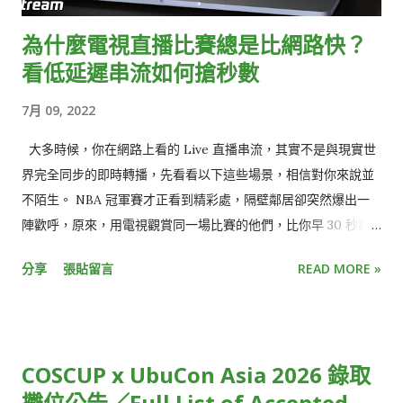
為什麼電視直播比賽總是比網路快？
看低延遲串流如何搶秒數
7月 09, 2022
大多時候，你在網路上看的 Live 直播串流，其實不是與現實世
界完全同步的即時轉播，先看看以下這些場景，相信對你來說並
不陌生。 NBA 冠軍賽才正看到精彩處，隔壁鄰居卻突然爆出一
陣歡呼，原來，用電視觀賞同一場比賽的他們，比你早 30 秒歡
呼慶祝三分球入網，不小心點開社群媒體，更發現朋友們早已發
分享
張貼留言
READ MORE »
文熱烈討論比賽結果。 就像電影被暴雷一樣，少了即時參與的驚
喜感、提早知道結局，觀看直播活動的樂趣頓時大打折扣。 或
是，收看跨年演唱會時，正當你興高采烈倒數最後 30 秒時，才
發現，窗外的慶祝煙火已經此起彼落，大家都已經跨入新的一
COSCUP x UbuCon Asia 2026 錄取
年，只有你還停留在前一年。 雖然從絕對時間來看，這些狀況都
攤位公告／Full List of Accepted
僅有延遲短短幾秒鐘，但在體感上，觀賞體驗卻大受影響，用