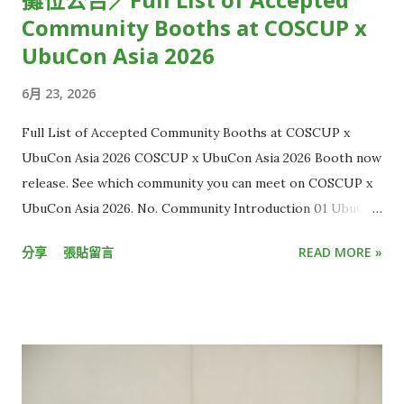
Community Booths at COSCUP x
「失之毫釐，差之千里」來形容再恰當不過。 使用直播串流時，
為什麼你的世界總是比別人慢幾秒？原因正是「串流延遲」。 從
UbuCon Asia 2026
攝影機到觀眾螢幕的層層關卡 串流延遲，指的是攝影機拍到影像
6月 23, 2026
後，直到觀眾端螢幕出現畫面的時間差。 一般來說，有線電視直
播約延遲 5 到 10 秒，而 YouTube、LINE、Twitch 等多數
Full List of Accepted Community Booths at COSCUP x
OTT 平台，延遲大多介於 15 秒至 30 秒，距離延遲秒數低於 3
UbuCon Asia 2026 COSCUP x UbuCon Asia 2026 Booth now
秒的「超低延遲」（Ultra Low Latency）標準，還有一大段距
release. See which community you can meet on COSCUP x
離，這也讓現有直播內容的互動效果有限。 但想克服延遲並不容
UbuCon Asia 2026. No. Community Introduction 01 UbuCon
易，光是一段畫面要從現場攝影機，傳到電腦和手機螢幕，中間
Asia HackMD 02 Ubuntu Community & Ubuntu-TW
所需流程多到難以想像。 KKStream 執行副總李卓軒 Kevin C.H.
分享
張貼留言
READ MORE »
HackMD 03 Cloud Native Taiwan User Group x WasmEdge
Lee 解釋，這流程大致包含一開始的攝影機收取影音訊號，接著
HackMD 04 Automotive Grade Linux HackMD 05 Ruby
需轉換訊號、傳輸、上傳雲端、加密、備份，傳到終端裝置後再
Taiwan HackMD 06 Wikimedia Movement in AI Era HackMD
解碼，最後才是播放。 這整段「螢幕到螢幕」的過程，就像是將
07 t2linux HackMD 08 Twinkle AI HackMD 09 Taiwan JVM
包裹從A點運送到B點，只要中間有幾個環節耽誤，就會讓整體運
Team HackMD 10 Interledger Foundation HackMD 11
送時間不斷疊加。「每個步驟都要優化，只要有個點延遲很高，
SITCON Student Information Technology Conference
加總起來就無法達到超低延遲的標準，這需要很強的技術掌控