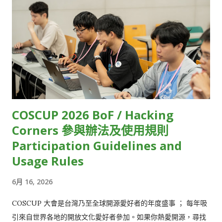
HackMD 12 OpenEverest HackMD 13 WordPress Taiwan
力。」Kevin 說。 另一個挑戰則在於，由於各大終端裝置原廠
Community HackMD 14 OSPN (Open Source People
（如Apple、Google）雖然有提供低延遲串流相對應的規範，但
Network) Japan HackMD 15 GolangTW HackMD 16
並未說明實際的執行細節，因此串流技術業者只能自己摸索。 受
opencocon distribution HackMD 17 Open Culture
限於技術瓶頸，目前大多數的直播串流服務，只能在延遲、直播
Foundation HackMD 18 GDG TW (Google Developers
規模和影像品質三者間取捨。例如，常見的視訊會議軟體，像是
Groups Taiwan) HackMD 19 FediDev KR & FediLUG (Japan)
Zoom、Google Meet，雖然延遲相對低，但參與人數上...
HackMD 20 Blockchain and Distributed Ledger HackMD 21
Open-EP (E-Paper) Community HackMD 22 FOSS for All
COSCUP 2026 BoF / Hacking
HackMD 23 ...
Corners 參與辦法及使用規則
Participation Guidelines and
Usage Rules
6月 16, 2026
COSCUP 大會是台灣乃至全球開源愛好者的年度盛事 ； 每年吸
引來自世界各地的開放文化愛好者參加。如果你熱愛開源，尋找