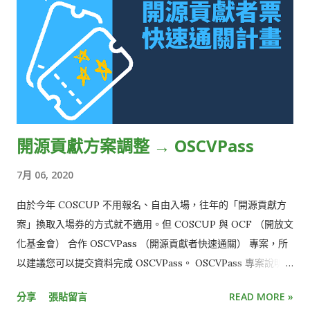
工業級應用所需之可靠度、安全性與長期維護需求，同時滿足開
源軟體相關授權規範與開源社群成果共享的之理念，成為 Moxa
推動工業物聯網的一大挑戰。因此，Moxa 加入 Linux 基金會之
Civil Infrastructure Platform (CIP) Project 並引用
OpenChain Project 定義之開源授權規範標準，希望透過社群協
作發揮綜效。 Civil Infrastructure Platform (CIP) 是 Linux 基
金會的其中一項重要專案，嵌入式設備的關鍵需求包括“工業
開源貢獻方案調整 → OSCVPass
級”，如可靠性和功能安全性，“可持續性”，如長期支援，以及
“安全性”，如漏洞管理和韌體更新。CIP 的目標是使用開放原始
7月 06, 2020
碼軟體建立常用的軟體基礎層以滿足這些要求。主要以工業級嵌
入式系統建立 Linux 共同開源基礎，CIP 提供了超長期維護內核
由於今年 COSCUP 不用報名、自由入場，往年的「開源貢獻方
（Super Longterm Support Kernel）和軟體套件做為解決方
案」換取入場券的方式就不適用。但 COSCUP 與 OCF （開放文
案。 OpenChain 是 Linux 基金會另一項重要專案，會員包括各
化基金會） 合作 OSCVPass （開源貢獻者快速通關） 專案，所
個產業領域的領導者，讓開源軟體在產業供應鏈協作中更容易符
以建議您可以提交資料完成 OSCVPass。 OSCVPass 專案說明：
合開源授權規範，而且能更一致，並從中讓開源授權合法性變得
https://ocf.tw/p/oscvpass/ OSCVPass 申請表單：
分享
張貼留言
READ MORE »
更可預測，可理解和有效。藉由 OpenChain 規範可有效管理開
https://forms.gle/j62bUmTy1hKKGm7n6 通過申請，在