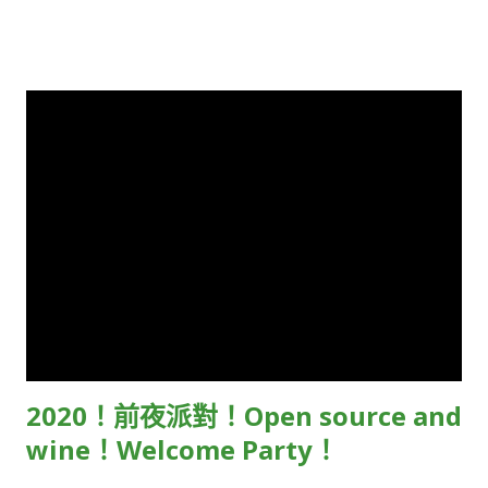
源軟體，降低使用開源軟體所衍生之相關管理成本並降低企業營
COSCUP 2020 活動日擁有 VIP 室的使用 （與還在洽談的回
運風險。 四零四科技是第一個加入 OpenChain 專案白金會員的
饋） 。再次感謝您對於 COSCUP 的支持與開放原始碼的貢獻，
台灣企業，也代表台灣在國際開源社群協作上向前邁進一大步，
期待 8/1 - 8/2 的相見。 Because of this year the
與眾多產業領...
registrations are not required, the OCF (Open Source
Contributors) tickets are not compatible with. But
COSCUP and OCF collaborated on OSCVPass project, we
recommend you to submit application to OSCVPass.
OSCVPass (zh-tw) ： https://ocf.tw/p/oscvpass/
OSCVPass (en, zh-tw) ：
https://forms.gle/j62bUmTy1hKKGm7n6 If you pass the
OSCVPass, on COSCUP two days, you can use the VIP room
(and more ...) . Thanks for your support for COSCUP, and
contributions for open sources.
2020！前夜派對！Open source and
wine！Welcome Party！