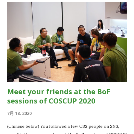
切一切的任務都請放心挑戰，我們會有小天使在你出發的時候給
你祝福 （僅僅） ！ 在接下任務前請仔細閱讀 任務目標 ，接下任
務後，請記得 約定時間 。在約定的時間前往 指定地點 找到 任務
負責人 ，並聽取「 任務簡報 」後，就能開始執行任務！ 如果你
對任務 有疑問 或是突然 找不到任務負責人 （因為他有可能被大
魔王抓走或是遭遇陷阱纏身或是回村補血中！） ，請前往 任務總
部—「志工服務台」 ，我們將會使用 1893 年特斯拉所發明的 技
術 、招喚各地的 秘密特工 緊急協尋任務負責人。 或是有某些原
因不想曝光你的主帳號，也可以直接過來 任務總部—「志工服務
台」 ，我們現場也有 任務卷宗 與 事件佈告欄 讓你翻閱！ 💡提
Meet your friends at the BoF
示： 任務總部—「志工服務台」 位在 TR２樓左轉角落，為什麼
sessions of COSCUP 2020
在角落呢？目前還是一個謎。。。 到這裡已是訊息的最後，通常
都會要求 銷毀 ，但這封信很重要，麻煩打星⭐️、書籤🔖或是給予
7月 18, 2020
街頭巷弄鄰居、隔壁苦悶同事廣分享！ 》開啟任務儀表板《 We
will launch a new experiment for 2020 COSCUP. You can
(Chinese below) You followed a few OSS people on SNS,
instantly become a COSCUP volunteer during the