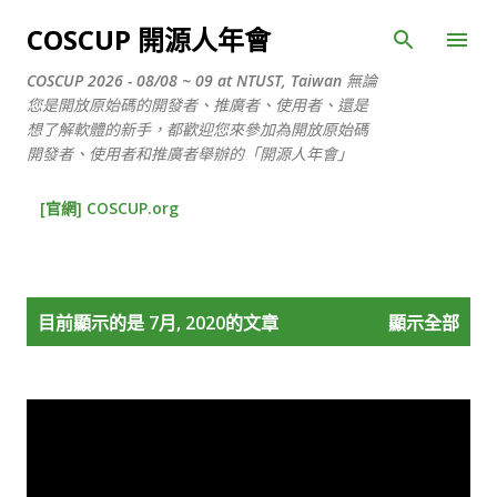
跳到主要內容
COSCUP 開源人年會
COSCUP 2026 - 08/08 ~ 09 at NTUST, Taiwan 無論
您是開放原始碼的開發者、推廣者、使用者、還是
想了解軟體的新手，都歡迎您來參加為開放原始碼
開發者、使用者和推廣者舉辦的「開源人年會」
[官網] COSCUP.org
發
目前顯示的是 7月, 2020的文章
顯示全部
表
文
章