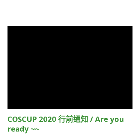
可以往下閱讀。 第一步：下載 OPass Android iOS 第二步：匯
入個人專屬 QR Code 至 OPass 我是講者 📝 填寫健康聲明表 請
打開你的郵件信箱，裡面躺著一封「Speaker Reminder / 講者
行前通知信」靜靜等著你開啟。 請點擊信中的「連結提前安裝
OPass 」，裡面內含我們今年給講者的贈禮 1000 點，可以到
TR 3F 大會服務台兌換紀念品。 安裝 OPass (曾安裝過的可忽略
這步驟) 填寫健康聲明表，完成送出後，你的專屬講者 QR Code
也就被放入 OPass 裡面囉！ ✅ 檢查是否成功獲得 1000 點 進入
OPass 後，點選畫面右下角的「更多」，選擇「開原巔峰挑戰
賽」，若有成功，你的集章冊會顯示 1000 點，代表你完成講者
任務了！ 我是參加者 請從填寫「 健康聲明 」開始，詳實回覆問
題並按下送出後，你將發現神奇的 OPass 匯入按鈕，輕輕按下匯
入，你的 QR Code 將會送到 OPass 中。 OPass 三大好用的功
COSCUP 2020 行前通知 / Are you
能 會議廳狀態 今年因為疫情的關係，各教室不開放站位與地板
ready ~~
搖滾席，當你要移動到下一個會議廳時，你可以在 更多 > 會議廳
狀態 看看目前是否還有空位，降低你移動到門口但被拒絕在外的