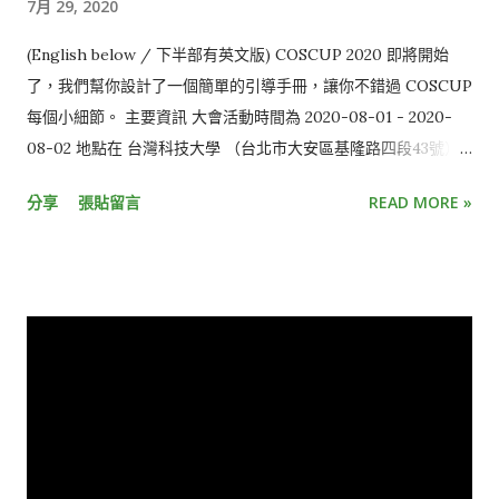
7月 29, 2020
機會。 開源巔峰挑戰賽 逛逛 TR 2F、3F 的攤位，使用 OPass
app，秀出你的 QRcode 讓攤位人員幫你集點，60 點起即可兌換
(English below / 下半部有英文版) COSCUP 2020 即將開始
紀念品，超過 500 點購買年度紀念 T-shirt 還可以折價 400
了，我們幫你設計了一個簡單的引導手冊，讓你不錯過 COSCUP
喔！ 議程表 OPass 裡面也有議程表喔，你還可以對想聽的的議
每個小細節。 主要資訊 大會活動時間為 2020-08-01 - 2020-
程按 ♥️，可以快速查找你想聽的議程資訊。
08-02 地點在 台灣科技大學 （台北市大安區基隆路四段43號）
活動前 申請通過 OSCVPass 享有氮氣咖啡與 VIP 室的使用 個人
分享
張貼留言
READ MORE »
贊助方案 ：集合您力量達成一個黃金等級 前夜派對 ：自由入
場、喝一杯、聊開源 議程表 ：排出最想聽的議程的最佳解 填寫
「 健康聲明 」、閱讀「 防疫守則 」：我 OK、大家也 OK 預先
登記參加 BoF 小聚，讓志同道合的朋友可以找到您 身為家長，
歡迎預約 遊樂園 🎠服務 出發前 查詢前往會場 台科大 的最佳路
徑 查看 會場地圖 ，會議廳、教室不迷路！ 抵達會場 確認「 健
康聲明 」是否填寫了！ 是否詳細閱讀「 防疫守則 」！ 請全程配
戴口罩！ 😷 TR、RB 都有設置報到處與自由索取的小貓袋！ 我
們有提供「紅色頸繩」，給不方便被拍照、攝影的您。如有需
求，請在報到處拿取，並全程佩戴在明顯之處供相關人員識別。