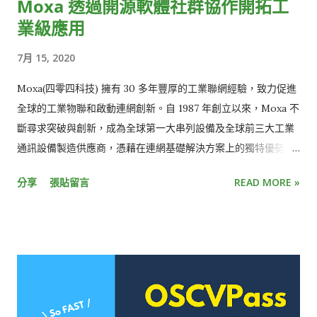
Moxa 透過開源軟體社群協作開拓工
他小餐車，也歡迎捧場！ 近期活動訊息 個人贊助 （34%） ： 活
業級應用
動詳情 遊樂園預約服務： 活動詳情 前夜派對： 活動詳情 If you
passed the OSCVPass project before 2020-07-29. On
7月 15, 2020
COSCUP 2020 two days, you can show the token-code
letter to exchange the ticket for VIP room and one cup of
Moxa(四零四科技) 擁有 30 多年豐厚的工業聯網經驗，致力促進
nitro cold brew(NCB) coffee or tea per day on the
全球的工業物聯和啟動連網創新。自 1987 年創立以來，Moxa 不
volunteer service desk. How-to Submit application to
斷尋求突破與創新，成為全球第一大串列設備及全球前三大工業
OSCVPass and approved before 2020-07-29. Receive the
通訊設備製造供應商，憑藉在連網基礎解決方案上的獨特優勢，
token-code letter from COSCUP. (will send by 2020-07-30)
為全球客戶建置可靠的工業網路，讓自動化所需的設備能與系
分享
張貼留言
READ MORE »
Take the token code to exchange the tickets for the VIP
統、製程和工作人員相互連結、溝通和協作，不僅為智慧軌道運
room and one cup of nitro cold brew(NCB) coffee or tea
輸、智慧電網、智慧型運輸系統、工廠自動化、石油與天然氣、
per day on the volunteer...
船能運輸等眾多產業提升生產效率與生產力，並在險峻的作業環
境和不適合人類到訪之處實現自動化作業所必備的連網需求，為
人們成就更安全的工作環境和生活。 Moxa 除了自行開發之作業
系統之外，更使用 Linux 開源軟體作為眾多產品的嵌入式平台基
底，不斷拓展工業互聯網應用。然而，如何讓開源軟體能夠達到