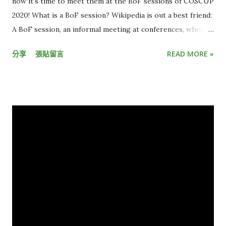
now it's time to meet them at the BoF sessions of COSCUP
conference! Don’t know where to spend your time while
2020! What is a BoF session? Wikipedia is out a best friend:
attending the conference? Come to our “ Volunteer Tasks ”
A BoF session, an informal meeting at conferences, where
platform to look for new challenges! The “ Voluntee...
the attendees group together based on a shared interest
分享
張貼留言
READ MORE »
and carry out discussions without any pre-planned agenda.
At the conference, we will provide a venue for BoF
sessions, and you can host or participate in one or more
BoF sessions out there! Why attend/host a BoF? Meet
people with shared interest is always fun, and COSCUP
brings a lot of OSS community people to Taipei during the
conference, make it the best chance to join a nice BoF /
meetup! How to join a BoF session? Easy. At the
conference, all sessions and their times will be listed on the
door of the BoF room. You can just walk in if you are
interested. Don't be shy, they all lovely people. You can also
check it before the conference day. A document list s...