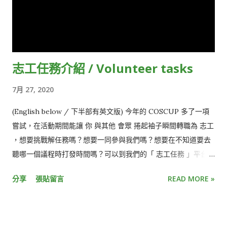
如果... 我是講者，我應該直接前往所屬的社群議程教室。 我是會
眾，可以先看看行程上第一個議程教室在哪。 我有帶小朋友，可
以前往 TR515 遊樂園🎠 我有厚重行李，可以到 TR517 使用寄放
行李服務。 大會期間 逛逛贊助商攤位 (TR 2F) 、社群攤位 (TR
志工任務介紹 / Volunteer tasks
3F) 、使用 OPass app，秀出 QRcode 讓攤位人員掃描取得點
數，並到大會攤位 (TR 3F) 兌換贈品，數量有限！ 逛逛 志工任務
7月 27, 2020
、蒐集獎勵，或到志工服務台 (TR 2F) 報名 COSCUP 2021 的志
工！ 到 BoF 會議室 (TR 4F) 門口尋找屬於您的聚會，與同好暢
(English below / 下半部有英文版) 今年的 COSCUP 多了一項
談彼此在相同主題上的新發現 TR 1F 有小餐車，也可以來這裡點
嘗試，在活動期間能讓 你 與其他 會眾 捲起袖子瞬間轉職為 志工
杯氮氣咖啡配上老闆私房料理的牛肋排。 我迷路了 以下為會場與
，想要挑戰解任務嗎？想要一同參與我們嗎？想要在不知道要去
商店的座標位置，透過地圖軟體可以方便指...
聽哪一個議程時打發時間嗎？可以到我們的「 志工任務 」平台找
看看有無適合的任務進行挑戰！ 「 志工任務 」是附屬在
分享
張貼留言
READ MORE »
COSCUP 志工服務平台中，登記各項的任務，需先登入平台後才
使用，但 檢視任務 不用！ （小聲：先別急著曝光身分！） 每項
任務都是由 COSCUP 各組建立的，有的是出力的 （力量） 、有
的是跑腿的 （敏捷） 、有的可能需要動點腦力 （智慧） ，但一