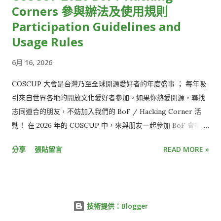
Corners 參與辦法及使用規則
Participation Guidelines and
Usage Rules
6月 16, 2026
COSCUP 大會是台灣乃至全球開源愛好者的年度盛事 ； 每年吸
引來自世界各地的開放文化愛好者參加。如果你熱愛開源，尋找
志同道合的朋友，不妨加入我們的 BoF / Hacking Corner 活
動！ 在 2026 年的 COSCUP 中，來與朋友一起參加 BoF 會議或
Hacking Corners 吧！ Meet friends at the BoF sessions or
分享
張貼留言
READ MORE »
Hacking corners of COSCUP 2026! BoF (Birds of Feather
flock together) 時間 / Time: Aug 8th and 9th, 10:00 - 16:00
活動場地 / Location: Room TR310-2 、 Room TR214 (Day1)
想象一下，在一個充滿激情的房間裡，你與一群同樣狂熱的開源
技術提供：Blogger
愛好者圍坐一起，分享著那些只有“內行人”才懂的秘密。從未來