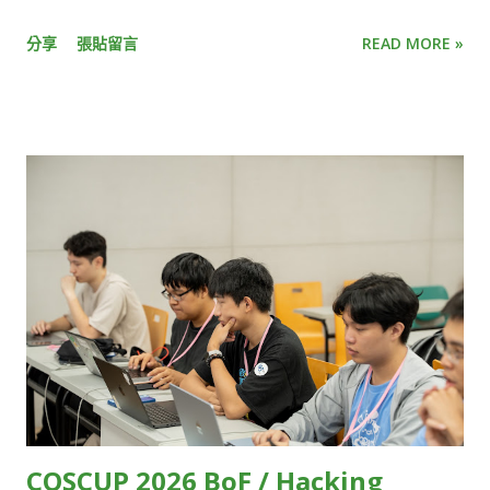
易，光是一段畫面要從現場攝影機，傳到電腦和手機螢幕，中間
Asia HackMD 02 Ubuntu Community & Ubuntu-TW
所需流程多到難以想像。 KKStream 執行副總李卓軒 Kevin C.H.
分享
張貼留言
READ MORE »
HackMD 03 Cloud Native Taiwan User Group x WasmEdge
Lee 解釋，這流程大致包含一開始的攝影機收取影音訊號，接著
HackMD 04 Automotive Grade Linux HackMD 05 Ruby
需轉換訊號、傳輸、上傳雲端、加密、備份，傳到終端裝置後再
Taiwan HackMD 06 Wikimedia Movement in AI Era HackMD
解碼，最後才是播放。 這整段「螢幕到螢幕」的過程，就像是將
07 t2linux HackMD 08 Twinkle AI HackMD 09 Taiwan JVM
包裹從A點運送到B點，只要中間有幾個環節耽誤，就會讓整體運
Team HackMD 10 Interledger Foundation HackMD 11
送時間不斷疊加。「每個步驟都要優化，只要有個點延遲很高，
SITCON Student Information Technology Conference
加總起來就無法達到超低延遲的標準，這需要很強的技術掌控
HackMD 12 OpenEverest HackMD 13 WordPress Taiwan
力。」Kevin 說。 另一個挑戰則在於，由於各大終端裝置原廠
Community HackMD 14 OSPN (Open Source People
（如Apple、Google）雖然有提供低延遲串流相對應的規範，但
Network) Japan HackMD 15 GolangTW HackMD 16
並未說明實際的執行細節，因此串流技術業者只能自己摸索。 受
opencocon distribution HackMD 17 Open Culture
限於技術瓶頸，目前大多數的直播串流服務，只能在延遲、直播
Foundation HackMD 18 GDG TW (Google Developers
規模和影像品質三者間取捨。例如，常見的視訊會議軟體，像是
Groups Taiwan) HackMD 19 FediDev KR & FediLUG (Japan)
Zoom、Google Meet，雖然延遲相對低，但參與人數上...
HackMD 20 Blockchain and Distributed Ledger HackMD 21
Open-EP (E-Paper) Community HackMD 22 FOSS for All
COSCUP 2026 BoF / Hacking
HackMD 23 ...