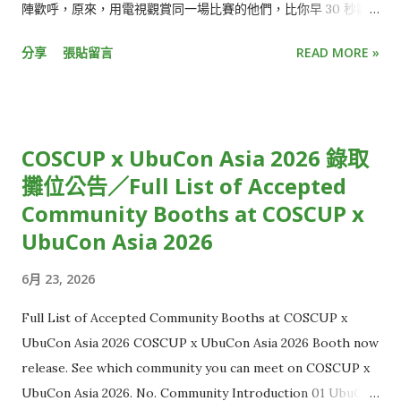
陣歡呼，原來，用電視觀賞同一場比賽的他們，比你早 30 秒歡
呼慶祝三分球入網，不小心點開社群媒體，更發現朋友們早已發
分享
張貼留言
READ MORE »
文熱烈討論比賽結果。 就像電影被暴雷一樣，少了即時參與的驚
喜感、提早知道結局，觀看直播活動的樂趣頓時大打折扣。 或
是，收看跨年演唱會時，正當你興高采烈倒數最後 30 秒時，才
發現，窗外的慶祝煙火已經此起彼落，大家都已經跨入新的一
COSCUP x UbuCon Asia 2026 錄取
年，只有你還停留在前一年。 雖然從絕對時間來看，這些狀況都
攤位公告／Full List of Accepted
僅有延遲短短幾秒鐘，但在體感上，觀賞體驗卻大受影響，用
Community Booths at COSCUP x
「失之毫釐，差之千里」來形容再恰當不過。 使用直播串流時，
為什麼你的世界總是比別人慢幾秒？原因正是「串流延遲」。 從
UbuCon Asia 2026
攝影機到觀眾螢幕的層層關卡 串流延遲，指的是攝影機拍到影像
6月 23, 2026
後，直到觀眾端螢幕出現畫面的時間差。 一般來說，有線電視直
播約延遲 5 到 10 秒，而 YouTube、LINE、Twitch 等多數
Full List of Accepted Community Booths at COSCUP x
OTT 平台，延遲大多介於 15 秒至 30 秒，距離延遲秒數低於 3
UbuCon Asia 2026 COSCUP x UbuCon Asia 2026 Booth now
秒的「超低延遲」（Ultra Low Latency）標準，還有一大段距
release. See which community you can meet on COSCUP x
離，這也讓現有直播內容的互動效果有限。 但想克服延遲並不容
UbuCon Asia 2026. No. Community Introduction 01 UbuCon