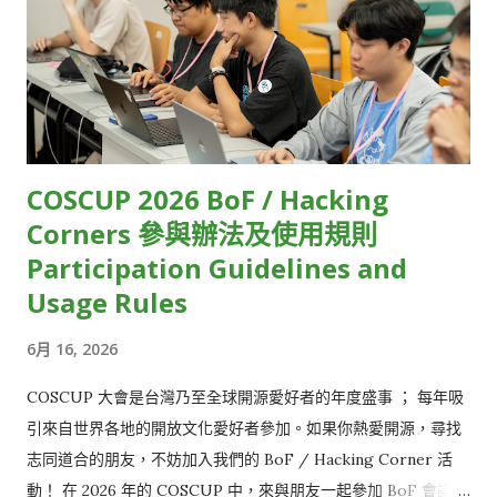
（如Apple、Google）雖然有提供低延遲串流相對應的規範，但
Network) Japan HackMD 15 GolangTW HackMD 16
並未說明實際的執行細節，因此串流技術業者只能自己摸索。 受
opencocon distribution HackMD 17 Open Culture
限於技術瓶頸，目前大多數的直播串流服務，只能在延遲、直播
Foundation HackMD 18 GDG TW (Google Developers
規模和影像品質三者間取捨。例如，常見的視訊會議軟體，像是
Groups Taiwan) HackMD 19 FediDev KR & FediLUG (Japan)
Zoom、Google Meet，雖然延遲相對低，但參與人數上...
HackMD 20 Blockchain and Distributed Ledger HackMD 21
Open-EP (E-Paper) Community HackMD 22 FOSS for All
COSCUP 2026 BoF / Hacking
HackMD 23 ...
Corners 參與辦法及使用規則
Participation Guidelines and
Usage Rules
6月 16, 2026
COSCUP 大會是台灣乃至全球開源愛好者的年度盛事 ； 每年吸
引來自世界各地的開放文化愛好者參加。如果你熱愛開源，尋找
志同道合的朋友，不妨加入我們的 BoF / Hacking Corner 活
動！ 在 2026 年的 COSCUP 中，來與朋友一起參加 BoF 會議或