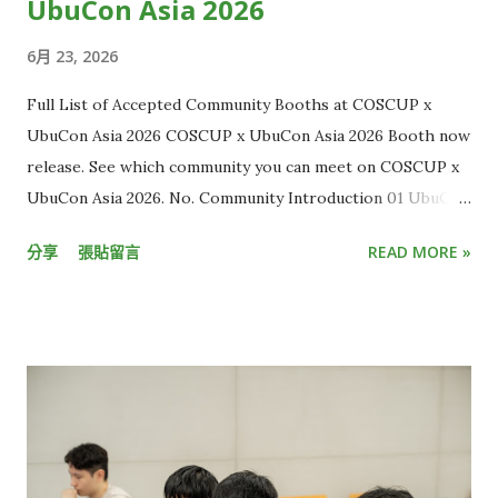
為什麼你的世界總是比別人慢幾秒？原因正是「串流延遲」。 從
UbuCon Asia 2026
攝影機到觀眾螢幕的層層關卡 串流延遲，指的是攝影機拍到影像
6月 23, 2026
後，直到觀眾端螢幕出現畫面的時間差。 一般來說，有線電視直
播約延遲 5 到 10 秒，而 YouTube、LINE、Twitch 等多數
Full List of Accepted Community Booths at COSCUP x
OTT 平台，延遲大多介於 15 秒至 30 秒，距離延遲秒數低於 3
UbuCon Asia 2026 COSCUP x UbuCon Asia 2026 Booth now
秒的「超低延遲」（Ultra Low Latency）標準，還有一大段距
release. See which community you can meet on COSCUP x
離，這也讓現有直播內容的互動效果有限。 但想克服延遲並不容
UbuCon Asia 2026. No. Community Introduction 01 UbuCon
易，光是一段畫面要從現場攝影機，傳到電腦和手機螢幕，中間
Asia HackMD 02 Ubuntu Community & Ubuntu-TW
所需流程多到難以想像。 KKStream 執行副總李卓軒 Kevin C.H.
分享
張貼留言
READ MORE »
HackMD 03 Cloud Native Taiwan User Group x WasmEdge
Lee 解釋，這流程大致包含一開始的攝影機收取影音訊號，接著
HackMD 04 Automotive Grade Linux HackMD 05 Ruby
需轉換訊號、傳輸、上傳雲端、加密、備份，傳到終端裝置後再
Taiwan HackMD 06 Wikimedia Movement in AI Era HackMD
解碼，最後才是播放。 這整段「螢幕到螢幕」的過程，就像是將
07 t2linux HackMD 08 Twinkle AI HackMD 09 Taiwan JVM
包裹從A點運送到B點，只要中間有幾個環節耽誤，就會讓整體運
Team HackMD 10 Interledger Foundation HackMD 11
送時間不斷疊加。「每個步驟都要優化，只要有個點延遲很高，
SITCON Student Information Technology Conference
加總起來就無法達到超低延遲的標準，這需要很強的技術掌控
HackMD 12 OpenEverest HackMD 13 WordPress Taiwan
力。」Kevin 說。 另一個挑戰則在於，由於各大終端裝置原廠
Community HackMD 14 OSPN (Open Source People