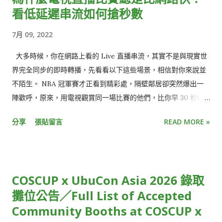
看低延遲串流如何搶秒數
7月 09, 2022
大多時候，你在網路上看的 Live 直播串流，其實不是與現實世
界完全同步的即時轉播，先看看以下這些場景，相信對你來說並
不陌生。 NBA 冠軍賽才正看到精彩處，隔壁鄰居卻突然爆出一
陣歡呼，原來，用電視觀賞同一場比賽的他們，比你早 30 秒歡
呼慶祝三分球入網，不小心點開社群媒體，更發現朋友們早已發
分享
張貼留言
READ MORE »
文熱烈討論比賽結果。 就像電影被暴雷一樣，少了即時參與的驚
喜感、提早知道結局，觀看直播活動的樂趣頓時大打折扣。 或
是，收看跨年演唱會時，正當你興高采烈倒數最後 30 秒時，才
發現，窗外的慶祝煙火已經此起彼落，大家都已經跨入新的一
COSCUP x UbuCon Asia 2026 錄取
年，只有你還停留在前一年。 雖然從絕對時間來看，這些狀況都
攤位公告／Full List of Accepted
僅有延遲短短幾秒鐘，但在體感上，觀賞體驗卻大受影響，用
Community Booths at COSCUP x
「失之毫釐，差之千里」來形容再恰當不過。 使用直播串流時，