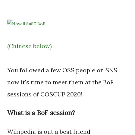
(Chinese below)
You followed a few OSS people on SNS,
now it's time to meet them at the BoF
sessions of COSCUP 2020!
What is a BoF session?
Wikipedia is out a best friend: