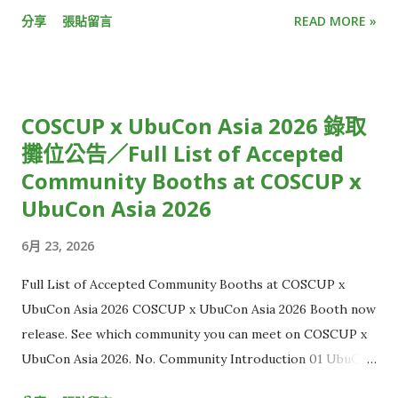
呼慶祝三分球入網，不小心點開社群媒體，更發現朋友們早已發
分享
張貼留言
READ MORE »
文熱烈討論比賽結果。 就像電影被暴雷一樣，少了即時參與的驚
喜感、提早知道結局，觀看直播活動的樂趣頓時大打折扣。 或
是，收看跨年演唱會時，正當你興高采烈倒數最後 30 秒時，才
發現，窗外的慶祝煙火已經此起彼落，大家都已經跨入新的一
COSCUP x UbuCon Asia 2026 錄取
年，只有你還停留在前一年。 雖然從絕對時間來看，這些狀況都
攤位公告／Full List of Accepted
僅有延遲短短幾秒鐘，但在體感上，觀賞體驗卻大受影響，用
Community Booths at COSCUP x
「失之毫釐，差之千里」來形容再恰當不過。 使用直播串流時，
為什麼你的世界總是比別人慢幾秒？原因正是「串流延遲」。 從
UbuCon Asia 2026
攝影機到觀眾螢幕的層層關卡 串流延遲，指的是攝影機拍到影像
6月 23, 2026
後，直到觀眾端螢幕出現畫面的時間差。 一般來說，有線電視直
播約延遲 5 到 10 秒，而 YouTube、LINE、Twitch 等多數
Full List of Accepted Community Booths at COSCUP x
OTT 平台，延遲大多介於 15 秒至 30 秒，距離延遲秒數低於 3
UbuCon Asia 2026 COSCUP x UbuCon Asia 2026 Booth now
秒的「超低延遲」（Ultra Low Latency）標準，還有一大段距
release. See which community you can meet on COSCUP x
離，這也讓現有直播內容的互動效果有限。 但想克服延遲並不容
UbuCon Asia 2026. No. Community Introduction 01 UbuCon
易，光是一段畫面要從現場攝影機，傳到電腦和手機螢幕，中間
Asia HackMD 02 Ubuntu Community & Ubuntu-TW