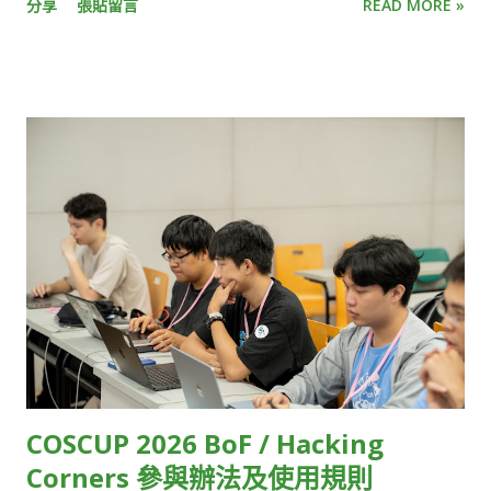
所需流程多到難以想像。 KKStream 執行副總李卓軒 Kevin C.H.
分享
張貼留言
READ MORE »
HackMD 03 Cloud Native Taiwan User Group x WasmEdge
Lee 解釋，這流程大致包含一開始的攝影機收取影音訊號，接著
HackMD 04 Automotive Grade Linux HackMD 05 Ruby
需轉換訊號、傳輸、上傳雲端、加密、備份，傳到終端裝置後再
Taiwan HackMD 06 Wikimedia Movement in AI Era HackMD
解碼，最後才是播放。 這整段「螢幕到螢幕」的過程，就像是將
07 t2linux HackMD 08 Twinkle AI HackMD 09 Taiwan JVM
包裹從A點運送到B點，只要中間有幾個環節耽誤，就會讓整體運
Team HackMD 10 Interledger Foundation HackMD 11
送時間不斷疊加。「每個步驟都要優化，只要有個點延遲很高，
SITCON Student Information Technology Conference
加總起來就無法達到超低延遲的標準，這需要很強的技術掌控
HackMD 12 OpenEverest HackMD 13 WordPress Taiwan
力。」Kevin 說。 另一個挑戰則在於，由於各大終端裝置原廠
Community HackMD 14 OSPN (Open Source People
（如Apple、Google）雖然有提供低延遲串流相對應的規範，但
Network) Japan HackMD 15 GolangTW HackMD 16
並未說明實際的執行細節，因此串流技術業者只能自己摸索。 受
opencocon distribution HackMD 17 Open Culture
限於技術瓶頸，目前大多數的直播串流服務，只能在延遲、直播
Foundation HackMD 18 GDG TW (Google Developers
規模和影像品質三者間取捨。例如，常見的視訊會議軟體，像是
Groups Taiwan) HackMD 19 FediDev KR & FediLUG (Japan)
Zoom、Google Meet，雖然延遲相對低，但參與人數上...
HackMD 20 Blockchain and Distributed Ledger HackMD 21
Open-EP (E-Paper) Community HackMD 22 FOSS for All
COSCUP 2026 BoF / Hacking
HackMD 23 ...
Corners 參與辦法及使用規則