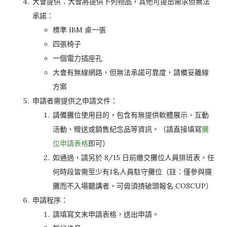
大會提供：大會將提供下列物品，其他可提出需求但無法
承諾：
標準 IBM 桌一張
四張椅子
一個電力插座孔
大會有無線網路，但無法承諾可靠度，請備妥離線
方案
申請者需提供之申請文件：
請備攤位使用目的，包含有無提供軟體展示、互動
活動、贈送或銷售紀念品等資訊。（請直接填寫
攤
位申請表格
即可）
如通過，請另於 8/15 日前繳交攤位人員排班表，任
何時段皆需至少有1名人員駐守攤位（註：僅參與擺
攤而不入場聽講者，可毋須擠破頭報名 COSCUP）
申請程序：
請填寫文末申請表格，送出申請。