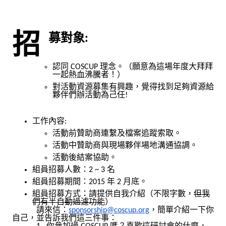
招募對象:
認同 COSCUP 理念。（願意為這場年度大拜拜
一起熱血沸騰者！）
對活動資源募集有興趣，覺得找到足夠資源給
夥伴們辦活動為己任!
工作內容:
活動前贊助商連繫及檔案追蹤索取。
活動中贊助商與現場夥伴場地溝通協調。
活動後結案協助。
組員招募人數：2 ~ 3 名
組員招募期間：2015 年 2 月底。
組員招募方式：請提供自我介紹（不限字數，
但我
們有半自動過濾功能
）
請來信：
sponsorship@coscup.org
，簡單介紹一下你
自己，並告訴我們這三件事：