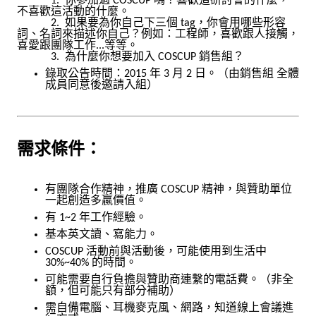
1. 你參加過 COSCUP 嗎？喜歡這研討會的什麼，
不喜歡這活動的什麼。
2. 如果要為你自己下三個 tag，你會用哪些形容
詞、名詞來描述你自己？例如：工程師，喜歡跟人接觸，
喜愛跟團隊工作...等等。
3. 為什麼你想要加入 COSCUP 銷售組？
錄取公告時間：2015 年 3 月 2 日。（由銷售組 全體
成員同意後邀請入組）
需求條件：
有團隊合作精神，推廣 COSCUP 精神，與贊助單位
一起創造多贏價值。
有 1~2 年工作經驗。
基本英文讀、寫能力。
COSCUP 活動前與活動後，可能使用到生活中
30%~40% 的時間。
可能需要自行負擔與贊助商連繫的電話費。（非全
額，但可能只有部分補助）
需自備電腦、耳機麥克風、網路，知道線上會議進