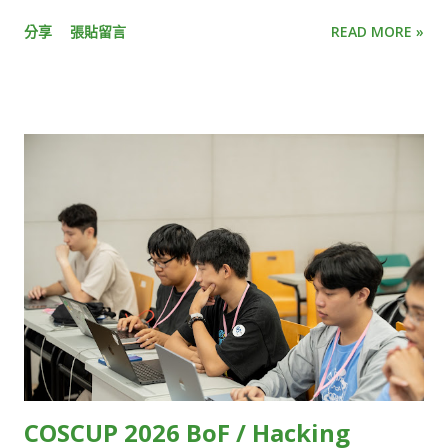
易，光是一段畫面要從現場攝影機，傳到電腦和手機螢幕，中間
Asia HackMD 02 Ubuntu Community & Ubuntu-TW
所需流程多到難以想像。 KKStream 執行副總李卓軒 Kevin C.H.
分享
張貼留言
READ MORE »
HackMD 03 Cloud Native Taiwan User Group x WasmEdge
Lee 解釋，這流程大致包含一開始的攝影機收取影音訊號，接著
HackMD 04 Automotive Grade Linux HackMD 05 Ruby
需轉換訊號、傳輸、上傳雲端、加密、備份，傳到終端裝置後再
Taiwan HackMD 06 Wikimedia Movement in AI Era HackMD
解碼，最後才是播放。 這整段「螢幕到螢幕」的過程，就像是將
07 t2linux HackMD 08 Twinkle AI HackMD 09 Taiwan JVM
包裹從A點運送到B點，只要中間有幾個環節耽誤，就會讓整體運
Team HackMD 10 Interledger Foundation HackMD 11
送時間不斷疊加。「每個步驟都要優化，只要有個點延遲很高，
SITCON Student Information Technology Conference
加總起來就無法達到超低延遲的標準，這需要很強的技術掌控
HackMD 12 OpenEverest HackMD 13 WordPress Taiwan
力。」Kevin 說。 另一個挑戰則在於，由於各大終端裝置原廠
Community HackMD 14 OSPN (Open Source People
（如Apple、Google）雖然有提供低延遲串流相對應的規範，但
Network) Japan HackMD 15 GolangTW HackMD 16
並未說明實際的執行細節，因此串流技術業者只能自己摸索。 受
opencocon distribution HackMD 17 Open Culture
限於技術瓶頸，目前大多數的直播串流服務，只能在延遲、直播
Foundation HackMD 18 GDG TW (Google Developers
規模和影像品質三者間取捨。例如，常見的視訊會議軟體，像是
Groups Taiwan) HackMD 19 FediDev KR & FediLUG (Japan)
Zoom、Google Meet，雖然延遲相對低，但參與人數上...
HackMD 20 Blockchain and Distributed Ledger HackMD 21
Open-EP (E-Paper) Community HackMD 22 FOSS for All
COSCUP 2026 BoF / Hacking
HackMD 23 ...