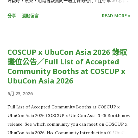
陣歡呼，原來，用電視觀賞同一場比賽的他們，比你早 30 秒歡
呼慶祝三分球入網，不小心點開社群媒體，更發現朋友們早已發
分享
張貼留言
READ MORE »
文熱烈討論比賽結果。 就像電影被暴雷一樣，少了即時參與的驚
喜感、提早知道結局，觀看直播活動的樂趣頓時大打折扣。 或
是，收看跨年演唱會時，正當你興高采烈倒數最後 30 秒時，才
發現，窗外的慶祝煙火已經此起彼落，大家都已經跨入新的一
COSCUP x UbuCon Asia 2026 錄取
年，只有你還停留在前一年。 雖然從絕對時間來看，這些狀況都
攤位公告／Full List of Accepted
僅有延遲短短幾秒鐘，但在體感上，觀賞體驗卻大受影響，用
Community Booths at COSCUP x
「失之毫釐，差之千里」來形容再恰當不過。 使用直播串流時，
為什麼你的世界總是比別人慢幾秒？原因正是「串流延遲」。 從
UbuCon Asia 2026
攝影機到觀眾螢幕的層層關卡 串流延遲，指的是攝影機拍到影像
6月 23, 2026
後，直到觀眾端螢幕出現畫面的時間差。 一般來說，有線電視直
播約延遲 5 到 10 秒，而 YouTube、LINE、Twitch 等多數
Full List of Accepted Community Booths at COSCUP x
OTT 平台，延遲大多介於 15 秒至 30 秒，距離延遲秒數低於 3
UbuCon Asia 2026 COSCUP x UbuCon Asia 2026 Booth now
秒的「超低延遲」（Ultra Low Latency）標準，還有一大段距
release. See which community you can meet on COSCUP x
離，這也讓現有直播內容的互動效果有限。 但想克服延遲並不容
UbuCon Asia 2026. No. Community Introduction 01 UbuCon