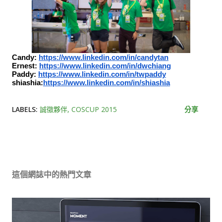
Candy:
https://www.linkedin.com/in/candytan
Ernest:
https://www.linkedin.com/in/dwchiang
Paddy:
https://www.linkedin.com/in/twpaddy
shiashia:
https://www.linkedin.com/in/shiashia
LABELS:
誠徵夥伴
COSCUP 2015
分享
這個網誌中的熱門文章