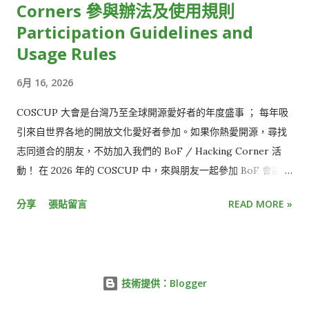
Corners 參與辦法及使用規則
Participation Guidelines and
Usage Rules
6月 16, 2026
COSCUP 大會是台灣乃至全球開源愛好者的年度盛事 ； 每年吸
引來自世界各地的開放文化愛好者參加。如果你熱愛開源，尋找
志同道合的朋友，不妨加入我們的 BoF / Hacking Corner 活
動！ 在 2026 年的 COSCUP 中，來與朋友一起參加 BoF 會議或
Hacking Corners 吧！ Meet friends at the BoF sessions or
分享
張貼留言
READ MORE »
Hacking corners of COSCUP 2026! BoF (Birds of Feather
flock together) 時間 / Time: Aug 8th and 9th, 10:00 - 16:00
活動場地 / Location: Room TR310-2 、 Room TR214 (Day1)
想象一下，在一個充滿激情的房間裡，你與一群同樣狂熱的開源
技術提供：Blogger
愛好者圍坐一起，分享著那些只有“內行人”才懂的秘密。從未來
技術的預測到那些奇妙的代碼秘籍，BoF 讓你的每一次對話都精