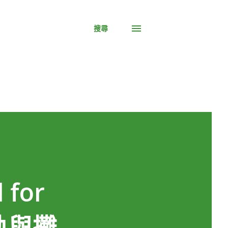
搜尋
 for
議程軌與攤