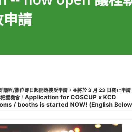
放申請
Application for COSCUP x KCD
群把握機會！
ms / booths is started NOW! (English Below