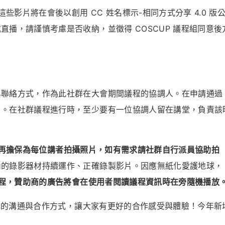
這些影片將在會後以創用 CC 姓名標示-相同方式分享 4.0 版
播，請謹慎考慮是否收納，並徵得 COSCUP 議程組同意後
與聯絡方式，作為此社群在大會期間議程的協調人。在申請通過
口。在社群議程進行時，至少要有一位協調人留在講堂，負責該
將不再擔保為每位講者拍攝照片，如有需求請社群自行派員協助拍
內的錄影器材持續運作、正確錄製影片。
因應無紙化愛護地球，
版議程，贊助商的廣告將會在使用者閱讀議程資訊時在旁隨機播放
多元的溝通與合作方式，讓大家有更好的合作感受與體驗！今年新