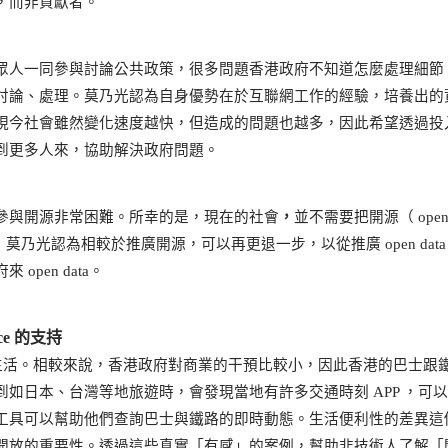
，而非貢獻者。
眾人一同參與討論公共政策，很多問題香港政府不知道怎麼處理細節
討論、處理。莫乃光認為自身優勢在於互聯網工作的經驗，培養出的
現今社會雖然變化速度越快，但造成的問題也越多，因此希望透過投
到更多人來，協助解決政府問題。
參與開源非常困難。所幸的是，現在的社會
，
並不需要把開源（ open
太細，莫乃光認為相較於推廣開源，可以再更退一步，以從推廣 open data 
pen data。
rce 的支持
原因源於生活。相較來說，香港政府對商業的干預比較小，因此香港的巴士跟
如日本、台灣等地旅遊時，會發現當地有許多交通時刻 APP ，可
工具可以幫助他們查詢巴士與鐵路的即時動態。生活便利性的差異這
開放的重要性。透過這些真實「有感」的案例，幫助非技術人了解「