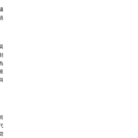
讓
過
莫
制
為
策
與
術
代
間