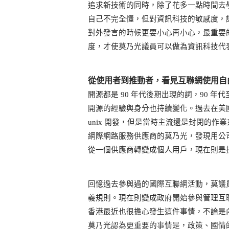
追求新技術的同時，除了花多一點時間去
自己不完全懂，但對資訊科技的敏感度，
對外發言的時候更要小心再小心，最重要
度，才使莫乃光議員可以做為資訊科技代
從使用者到推動者，看見互聯網使用自
開源都是 90 年代後期出現的詞，90
開源的經驗與身分也持續變化。過去在美
unix 開發，但是當時主流還是封閉的作
網際網路服務供應商的莫乃光，發現用公
從一個供應商轉變成個人用戶，現在則是
回憶過去參與過的國際互聯網活動，莫議
義規則。現在則變成政府開始參與管理互聯網的內容
香港最近也很擔心發生這件事情，不論是
莫乃光認為更重要的事情是，政策、國情