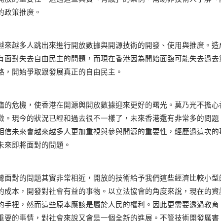
的政策推廣。
越來越多人跳出來進行開放數據與開源技術的開發、使用與推廣。造
有面對失去自由民主的問題，而現在香港因為開始面臨可能失去過去
路，開始爭取跟發展真正的自由民主。
臨的危機，使香港在開源與開放數據迎來更好的曙光。莫乃光不擔心
微。現今的狀況已經和過去很不一樣了，未來香港還有非常多的問題
相信未來會越來越多人更加重視與參與開源的重要性，經歷過這次的
未來即將面對的問題。
灣面對的問題其實非常相近，開放的技術給予我們這些經濟比較小型
的成本，開發對社會有益的事物。以立法協會的角度來說，現在的資
的手裡，然而這些原本應該是屬於人民的權利。因此更需要透過教育
重要的事情，對社會來說又會是一個全新的進展。不管技術開發厲害