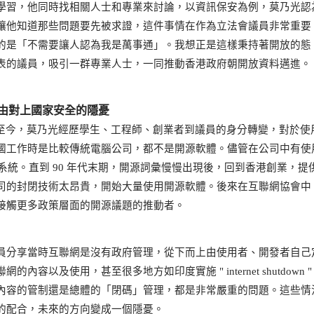
學習，他同時找相關人士和專業來討論，以資訊保安為例，莫乃光認
讓他知道那些問題要先被求證，這件事情在作為立法會議員非常重要
的是「不需要讓人認為我是萬事通」。我想正是這樣秉持著開放的態
表的議員，吸引一群專業人士，一同推動香港政府朝開放資料邁進。
由對上國家安全的隱憂
 年代至今，莫乃光經歷學生、工程師、創業者到議員的身分轉變，對於使
國工作時是比較傳統電腦公司，都不是開源軟體。儘管在公司中有使用
業系統。直到 90 年代末期，開源詞彙慢慢出現後，回到香港創業，提
司的封閉技術太昂貴，開始大量使用開源軟體。後來在互聯網協會中
接觸更多政策層面的開源議題的推動者。
員分享當時互聯網是沒有政府管理，從下而上由使用者、開發者自己
以及使用，甚至很多地方如印度實施 " internet shutdown 
內容的管制還是總體的「閉碼」管理，都是非常嚴重的問題。這些情
的配合，未來的方向變成一個隱憂。