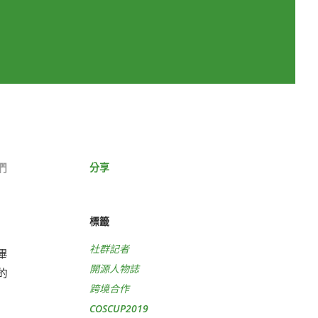
分享
們
標籤
社群記者
畢
開源人物誌
的
跨境合作
COSCUP2019