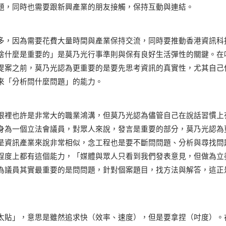
題，同時也需要跟新興產業的朋友接觸，保持互動與連結。
多，因為需要花費大量時間與產業保持交流，同時要推動香港資訊科
捨什麼是重要的」是莫乃光行事準則與保有良好生活彈性的關鍵。在
提案之前，莫乃光認為更重要的是要先思考資訊的真實性，尤其自己
來「分析問什麼問題」的能力。
眼裡也許是非常大的職業鴻溝，但莫乃光認為儘管自己在說話習慣上
身為一個立法會議員，對眾人來說，發言是重要的部分，莫乃光認為
是資訊產業來說非常相似，念工程也是要不斷問問題、分析與尋找問
程度上都有這個能力，「媒體與眾人只看到我們發表意見，但做為立
為議員其實最重要的是問問題，針對個案題目，找方法與解答，這正
太貼」，意思是雖然追求快（效率、速度），但是要拿捏（吋度）。