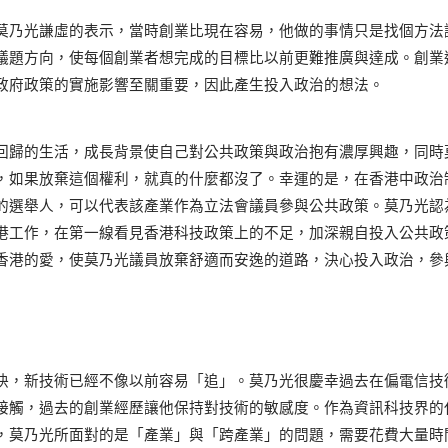
莫乃光謙虛的表示，當時創業比現在容易，他做的事情只是找個方法
議題方向，使每個創業者想完成的目標比以前更難推廣與達成。創業
政府政策的實施影響至關重要，因此產生投入政治的想法。
回歸的生活，成長背景使自己對公共政策與政治抱有濃厚興趣，同時
，如果放棄這個權利，就真的什麼都沒了。幸運的是，在香港中政治
的選舉人，可以代表該產業作為立法會議員參與公共政策。莫乃光認
港工作，在第一線看見香港科技政策上的不足，加深親自投入公共政
香港的愛，使莫乃光議員放棄舒適而安逸的道路，決心投入政治，參
快，新技術已經不像以前容易「追」。莫乃光很慶幸過去在偏電信技
接觸，過去的創業經歷讓他保持對技術的敏感度。作為資訊科技界的
，莫乃光所面對的是「產業」與「跨產業」的問題，需要花費大量時