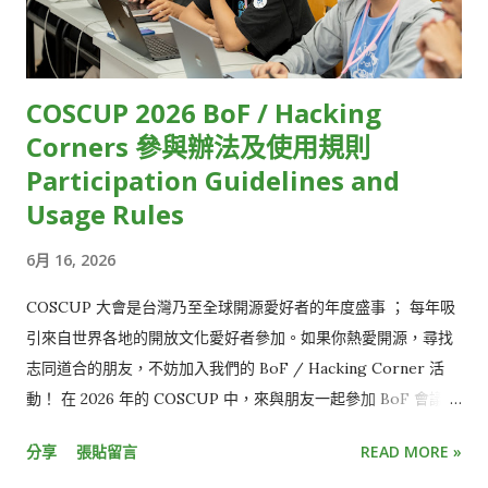
規模和影像品質三者間取捨。例如，常見的視訊會議軟體，像是
Groups Taiwan) HackMD 19 FediDev KR & FediLUG (Japan)
Zoom、Google Meet，雖然延遲相對低，但參與人數上...
HackMD 20 Blockchain and Distributed Ledger HackMD 21
Open-EP (E-Paper) Community HackMD 22 FOSS for All
COSCUP 2026 BoF / Hacking
HackMD 23 ...
Corners 參與辦法及使用規則
Participation Guidelines and
Usage Rules
6月 16, 2026
COSCUP 大會是台灣乃至全球開源愛好者的年度盛事 ； 每年吸
引來自世界各地的開放文化愛好者參加。如果你熱愛開源，尋找
志同道合的朋友，不妨加入我們的 BoF / Hacking Corner 活
動！ 在 2026 年的 COSCUP 中，來與朋友一起參加 BoF 會議或
Hacking Corners 吧！ Meet friends at the BoF sessions or
分享
張貼留言
READ MORE »
Hacking corners of COSCUP 2026! BoF (Birds of Feather