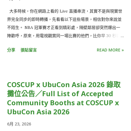
大多時候，你在網路上看的 Live 直播串流，其實不是與現實世
界完全同步的即時轉播，先看看以下這些場景，相信對你來說並
不陌生。 NBA 冠軍賽才正看到精彩處，隔壁鄰居卻突然爆出一
陣歡呼，原來，用電視觀賞同一場比賽的他們，比你早 30 秒歡
呼慶祝三分球入網，不小心點開社群媒體，更發現朋友們早已發
分享
張貼留言
READ MORE »
文熱烈討論比賽結果。 就像電影被暴雷一樣，少了即時參與的驚
喜感、提早知道結局，觀看直播活動的樂趣頓時大打折扣。 或
是，收看跨年演唱會時，正當你興高采烈倒數最後 30 秒時，才
發現，窗外的慶祝煙火已經此起彼落，大家都已經跨入新的一
COSCUP x UbuCon Asia 2026 錄取
年，只有你還停留在前一年。 雖然從絕對時間來看，這些狀況都
攤位公告／Full List of Accepted
僅有延遲短短幾秒鐘，但在體感上，觀賞體驗卻大受影響，用
Community Booths at COSCUP x
「失之毫釐，差之千里」來形容再恰當不過。 使用直播串流時，
為什麼你的世界總是比別人慢幾秒？原因正是「串流延遲」。 從
UbuCon Asia 2026
攝影機到觀眾螢幕的層層關卡 串流延遲，指的是攝影機拍到影像
6月 23, 2026
後，直到觀眾端螢幕出現畫面的時間差。 一般來說，有線電視直