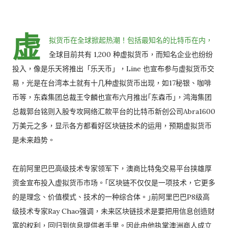
虚
拟货币在全球掀起热潮！包括最知名的比特币在内，
全球目前共有 1,200 种虚拟货币，而知名企业也纷纷
投入，像是乐天将推出「乐天币」，Line 也宣布参与虚拟货币交
易，光是在台湾本土就有十几种虚拟货币出现，如17秘银、咖啡
币等，东森集团总裁王令麟也宣布六月推出｢东森币｣，鸿海集团
总裁郭台铭则入股专攻网络汇款平台的比特币新创公司Abra1600
万美元之多，显示各方都看好区块链技术的运用，预期虚拟货币
是未来趋势。
在前阿里巴巴高级技术专家领军下，澳商比特兔交易平台挟雄厚
资金宣布投入虚拟货币市场。｢区块链不仅仅是一项技术，它更多
的是理念、价值模式、技术的一种综合体。｣前阿里巴巴P8级高
级技术专家Ray Chao强调，未来区块链技术是要把用信息创造财
富的权利，回归到信息提供者手里。因此由他执掌澳洲商人成立