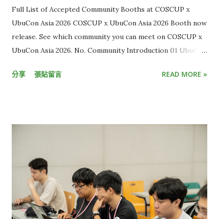
播約延遲 5 到 10 秒，而 YouTube、LINE、Twitch 等多數
Full List of Accepted Community Booths at COSCUP x
OTT 平台，延遲大多介於 15 秒至 30 秒，距離延遲秒數低於 3
UbuCon Asia 2026 COSCUP x UbuCon Asia 2026 Booth now
秒的「超低延遲」（Ultra Low Latency）標準，還有一大段距
release. See which community you can meet on COSCUP x
離，這也讓現有直播內容的互動效果有限。 但想克服延遲並不容
UbuCon Asia 2026. No. Community Introduction 01 UbuCon
易，光是一段畫面要從現場攝影機，傳到電腦和手機螢幕，中間
Asia HackMD 02 Ubuntu Community & Ubuntu-TW
所需流程多到難以想像。 KKStream 執行副總李卓軒 Kevin C.H.
分享
張貼留言
READ MORE »
HackMD 03 Cloud Native Taiwan User Group x WasmEdge
Lee 解釋，這流程大致包含一開始的攝影機收取影音訊號，接著
HackMD 04 Automotive Grade Linux HackMD 05 Ruby
需轉換訊號、傳輸、上傳雲端、加密、備份，傳到終端裝置後再
Taiwan HackMD 06 Wikimedia Movement in AI Era HackMD
解碼，最後才是播放。 這整段「螢幕到螢幕」的過程，就像是將
07 t2linux HackMD 08 Twinkle AI HackMD 09 Taiwan JVM
包裹從A點運送到B點，只要中間有幾個環節耽誤，就會讓整體運
Team HackMD 10 Interledger Foundation HackMD 11
送時間不斷疊加。「每個步驟都要優化，只要有個點延遲很高，
SITCON Student Information Technology Conference
加總起來就無法達到超低延遲的標準，這需要很強的技術掌控
HackMD 12 OpenEverest HackMD 13 WordPress Taiwan
力。」Kevin 說。 另一個挑戰則在於，由於各大終端裝置原廠
Community HackMD 14 OSPN (Open Source People
（如Apple、Google）雖然有提供低延遲串流相對應的規範，但
Network) Japan HackMD 15 GolangTW HackMD 16
並未說明實際的執行細節，因此串流技術業者只能自己摸索。 受
opencocon distribution HackMD 17 Open Culture
限於技術瓶頸，目前大多數的直播串流服務，只能在延遲、直播
Foundation HackMD 18 GDG TW (Google Developers