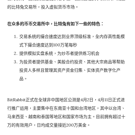
的比特兔交易所，投入虚拟货币市场。
在众多的币币交易所中，比特兔有如下一些的特色：
交易系统的撮合速度达到业界顶级标准，全内存高性能模
式下撮合速度达到100万笔每秒
提供模拟实盘系统，为炒币者提供练习机会
为投资者提供基金、美股合约投资、其他大宗商品等帮助
投资人多样且管理其资产资金归集、实体资产数字化产
品。
BitRabbit正式在全球非中国地区公测是4月2日，4月11日正式进
行推广运用，主要集中在东南亚十国和台湾地区，其中以台湾、
马来西亚、越南和泰国等地区和国家市场为主。目前拥有超过十
万的有效用户，日均成交量接近200万美金。