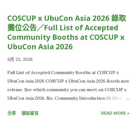
是，收看跨年演唱會時，正當你興高采烈倒數最後 30 秒時，才
發現，窗外的慶祝煙火已經此起彼落，大家都已經跨入新的一
COSCUP x UbuCon Asia 2026 錄取
年，只有你還停留在前一年。 雖然從絕對時間來看，這些狀況都
攤位公告／Full List of Accepted
僅有延遲短短幾秒鐘，但在體感上，觀賞體驗卻大受影響，用
Community Booths at COSCUP x
「失之毫釐，差之千里」來形容再恰當不過。 使用直播串流時，
為什麼你的世界總是比別人慢幾秒？原因正是「串流延遲」。 從
UbuCon Asia 2026
攝影機到觀眾螢幕的層層關卡 串流延遲，指的是攝影機拍到影像
6月 23, 2026
後，直到觀眾端螢幕出現畫面的時間差。 一般來說，有線電視直
播約延遲 5 到 10 秒，而 YouTube、LINE、Twitch 等多數
Full List of Accepted Community Booths at COSCUP x
OTT 平台，延遲大多介於 15 秒至 30 秒，距離延遲秒數低於 3
UbuCon Asia 2026 COSCUP x UbuCon Asia 2026 Booth now
秒的「超低延遲」（Ultra Low Latency）標準，還有一大段距
release. See which community you can meet on COSCUP x
離，這也讓現有直播內容的互動效果有限。 但想克服延遲並不容
UbuCon Asia 2026. No. Community Introduction 01 UbuCon
易，光是一段畫面要從現場攝影機，傳到電腦和手機螢幕，中間
Asia HackMD 02 Ubuntu Community & Ubuntu-TW
所需流程多到難以想像。 KKStream 執行副總李卓軒 Kevin C.H.
分享
張貼留言
READ MORE »
HackMD 03 Cloud Native Taiwan User Group x WasmEdge
Lee 解釋，這流程大致包含一開始的攝影機收取影音訊號，接著
HackMD 04 Automotive Grade Linux HackMD 05 Ruby
需轉換訊號、傳輸、上傳雲端、加密、備份，傳到終端裝置後再
Taiwan HackMD 06 Wikimedia Movement in AI Era HackMD