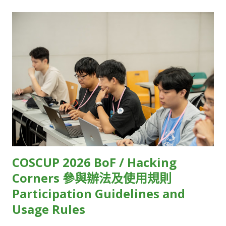
解碼，最後才是播放。 這整段「螢幕到螢幕」的過程，就像是將
07 t2linux HackMD 08 Twinkle AI HackMD 09 Taiwan JVM
包裹從A點運送到B點，只要中間有幾個環節耽誤，就會讓整體運
Team HackMD 10 Interledger Foundation HackMD 11
送時間不斷疊加。「每個步驟都要優化，只要有個點延遲很高，
SITCON Student Information Technology Conference
加總起來就無法達到超低延遲的標準，這需要很強的技術掌控
HackMD 12 OpenEverest HackMD 13 WordPress Taiwan
力。」Kevin 說。 另一個挑戰則在於，由於各大終端裝置原廠
Community HackMD 14 OSPN (Open Source People
（如Apple、Google）雖然有提供低延遲串流相對應的規範，但
Network) Japan HackMD 15 GolangTW HackMD 16
並未說明實際的執行細節，因此串流技術業者只能自己摸索。 受
opencocon distribution HackMD 17 Open Culture
限於技術瓶頸，目前大多數的直播串流服務，只能在延遲、直播
Foundation HackMD 18 GDG TW (Google Developers
規模和影像品質三者間取捨。例如，常見的視訊會議軟體，像是
Groups Taiwan) HackMD 19 FediDev KR & FediLUG (Japan)
Zoom、Google Meet，雖然延遲相對低，但參與人數上...
HackMD 20 Blockchain and Distributed Ledger HackMD 21
Open-EP (E-Paper) Community HackMD 22 FOSS for All
COSCUP 2026 BoF / Hacking
HackMD 23 ...
Corners 參與辦法及使用規則
Participation Guidelines and
Usage Rules