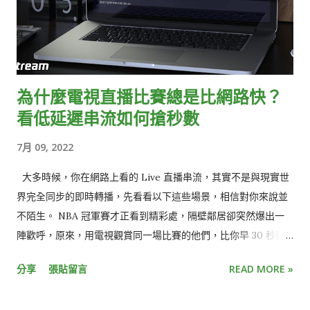
為什麼電視直播比賽總是比網路快？
看低延遲串流如何搶秒數
7月 09, 2022
大多時候，你在網路上看的 Live 直播串流，其實不是與現實世
界完全同步的即時轉播，先看看以下這些場景，相信對你來說並
不陌生。 NBA 冠軍賽才正看到精彩處，隔壁鄰居卻突然爆出一
陣歡呼，原來，用電視觀賞同一場比賽的他們，比你早 30 秒歡
呼慶祝三分球入網，不小心點開社群媒體，更發現朋友們早已發
分享
張貼留言
READ MORE »
文熱烈討論比賽結果。 就像電影被暴雷一樣，少了即時參與的驚
喜感、提早知道結局，觀看直播活動的樂趣頓時大打折扣。 或