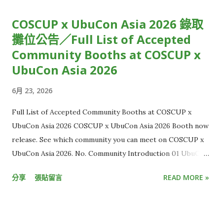
發現，窗外的慶祝煙火已經此起彼落，大家都已經跨入新的一
COSCUP x UbuCon Asia 2026 錄取
年，只有你還停留在前一年。 雖然從絕對時間來看，這些狀況都
攤位公告／Full List of Accepted
僅有延遲短短幾秒鐘，但在體感上，觀賞體驗卻大受影響，用
Community Booths at COSCUP x
「失之毫釐，差之千里」來形容再恰當不過。 使用直播串流時，
為什麼你的世界總是比別人慢幾秒？原因正是「串流延遲」。 從
UbuCon Asia 2026
攝影機到觀眾螢幕的層層關卡 串流延遲，指的是攝影機拍到影像
6月 23, 2026
後，直到觀眾端螢幕出現畫面的時間差。 一般來說，有線電視直
播約延遲 5 到 10 秒，而 YouTube、LINE、Twitch 等多數
Full List of Accepted Community Booths at COSCUP x
OTT 平台，延遲大多介於 15 秒至 30 秒，距離延遲秒數低於 3
UbuCon Asia 2026 COSCUP x UbuCon Asia 2026 Booth now
秒的「超低延遲」（Ultra Low Latency）標準，還有一大段距
release. See which community you can meet on COSCUP x
離，這也讓現有直播內容的互動效果有限。 但想克服延遲並不容
UbuCon Asia 2026. No. Community Introduction 01 UbuCon
易，光是一段畫面要從現場攝影機，傳到電腦和手機螢幕，中間
Asia HackMD 02 Ubuntu Community & Ubuntu-TW
所需流程多到難以想像。 KKStream 執行副總李卓軒 Kevin C.H.
分享
張貼留言
READ MORE »
HackMD 03 Cloud Native Taiwan User Group x WasmEdge
Lee 解釋，這流程大致包含一開始的攝影機收取影音訊號，接著
HackMD 04 Automotive Grade Linux HackMD 05 Ruby
需轉換訊號、傳輸、上傳雲端、加密、備份，傳到終端裝置後再
Taiwan HackMD 06 Wikimedia Movement in AI Era HackMD
解碼，最後才是播放。 這整段「螢幕到螢幕」的過程，就像是將