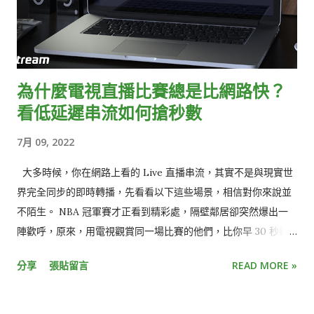
為什麼電視直播比賽總是比網路快？
看低延遲串流如何搶秒數
7月 09, 2022
大多時候，你在網路上看的 Live 直播串流，其實不是與現實世
界完全同步的即時轉播，先看看以下這些場景，相信對你來說並
不陌生。 NBA 冠軍賽才正看到精彩處，隔壁鄰居卻突然爆出一
陣歡呼，原來，用電視觀賞同一場比賽的他們，比你早 30 秒歡
呼慶祝三分球入網，不小心點開社群媒體，更發現朋友們早已發
分享
張貼留言
READ MORE »
文熱烈討論比賽結果。 就像電影被暴雷一樣，少了即時參與的驚
喜感、提早知道結局，觀看直播活動的樂趣頓時大打折扣。 或
是，收看跨年演唱會時，正當你興高采烈倒數最後 30 秒時，才