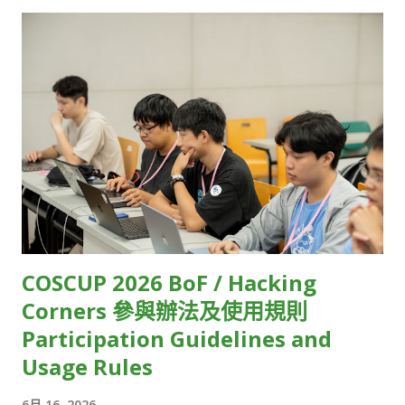
07 t2linux HackMD 08 Twinkle AI HackMD 09 Taiwan JVM
包裹從A點運送到B點，只要中間有幾個環節耽誤，就會讓整體運
Team HackMD 10 Interledger Foundation HackMD 11
送時間不斷疊加。「每個步驟都要優化，只要有個點延遲很高，
SITCON Student Information Technology Conference
加總起來就無法達到超低延遲的標準，這需要很強的技術掌控
HackMD 12 OpenEverest HackMD 13 WordPress Taiwan
力。」Kevin 說。 另一個挑戰則在於，由於各大終端裝置原廠
Community HackMD 14 OSPN (Open Source People
（如Apple、Google）雖然有提供低延遲串流相對應的規範，但
Network) Japan HackMD 15 GolangTW HackMD 16
並未說明實際的執行細節，因此串流技術業者只能自己摸索。 受
opencocon distribution HackMD 17 Open Culture
限於技術瓶頸，目前大多數的直播串流服務，只能在延遲、直播
Foundation HackMD 18 GDG TW (Google Developers
規模和影像品質三者間取捨。例如，常見的視訊會議軟體，像是
Groups Taiwan) HackMD 19 FediDev KR & FediLUG (Japan)
Zoom、Google Meet，雖然延遲相對低，但參與人數上...
HackMD 20 Blockchain and Distributed Ledger HackMD 21
Open-EP (E-Paper) Community HackMD 22 FOSS for All
COSCUP 2026 BoF / Hacking
HackMD 23 ...
Corners 參與辦法及使用規則
Participation Guidelines and
Usage Rules
6月 16, 2026